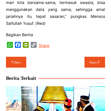
mari kita bersama-sama, termasuk swasta, bisa
menggunakan data yang sama, sehingga amal
jariahnya itu tepat sasaran,” pungkas Mensos
Saifullah Yusuf. (Red)
Bagikan Berita
W
F
P
C
Share
h
a
r
o
a
c
i
p
Navigasi
Prev
Next
t
e
n
y
pos
s
b
t
L
A
o
F
i
Berita Terkait
p
o
r
n
p
k
i
k
e
n
d
l