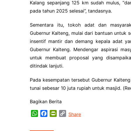
Kalang sepanjang 125 km sudah mulus, “dan
pada tahun 2025 selesai”, tandasnya.
Sementara itu, tokoh adat dan masyara
Gubernur Kalteng, mulai dari bantuan untuk 
insentif mantir dan demang kepala adat ya
Gubernur Kalteng. Mendengar aspirasi masy
untuk membuat proposal yang disampaik
ditindak lanjuti.
Pada kesempatan tersebut Gubernur Kalteng
tunai sebesar 10 juta rupiah untuk masjid. (Re
Bagikan Berita
W
F
P
C
Share
h
a
r
o
a
c
i
p