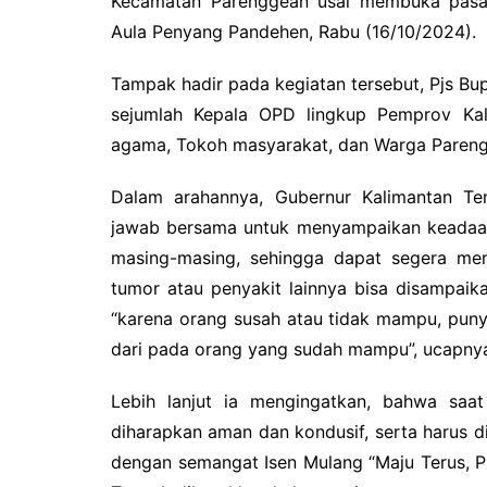
Kecamatan Parenggean usai membuka pasar
Aula Penyang Pandehen, Rabu (16/10/2024).
Tampak hadir pada kegiatan tersebut, Pjs Bu
sejumlah Kepala OPD lingkup Pemprov Ka
agama, Tokoh masyarakat, dan Warga Paren
Dalam arahannya, Gubernur Kalimantan T
jawab bersama untuk menyampaikan keadaan
masing-masing, sehingga dapat segera men
tumor atau penyakit lainnya bisa disampaik
“karena orang susah atau tidak mampu, puny
dari pada orang yang sudah mampu”, ucapny
Lebih lanjut ia mengingatkan, bahwa saat
diharapkan aman dan kondusif, serta harus
dengan semangat Isen Mulang “Maju Terus, 