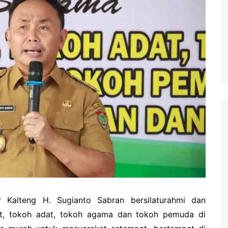
waringin Barat
waringin Timur
andau
ung Raya
angka Raya
ng Pisau
uyan
amara
Kalteng H. Sugianto Sabran bersilaturahmi dan
t, tokoh adat, tokoh agama dan tokoh pemuda di