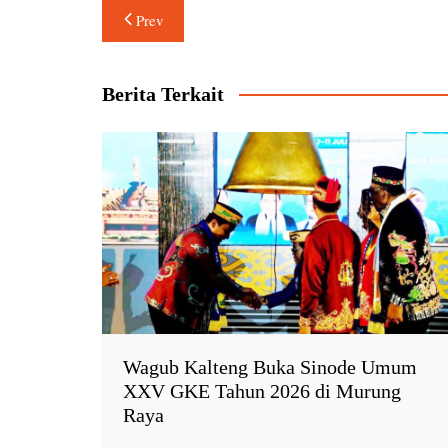
Navigasi
t
e
n
y
Prev
s
b
t
L
pos
A
o
F
i
p
o
r
n
Berita Terkait
p
k
i
k
e
n
d
l
y
Wagub Kalteng Buka Sinode Umum
XXV GKE Tahun 2026 di Murung
Raya