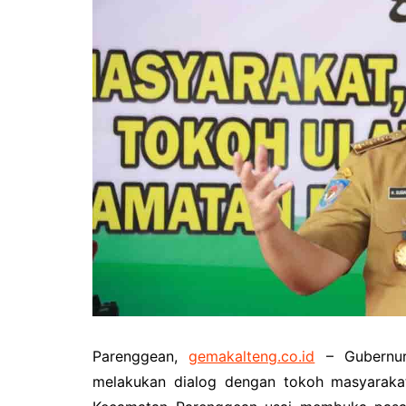
Pemkab Kotawaringin Timur
DPRD Kota
Pemkab Lamandau
DPRD Kota
Pemkab Mura
DPRD Lam
Pemkab Pulang Pisau
DPRD Mur
Pemkab Seruyan
DPRD Pal
Pemkab Sukamara
DPRD Pula
Pemko Palangka Raya
DPRD Ser
DPRD Suk
Parenggean,
gemakalteng.co.id
– Gubernur 
melakukan dialog dengan tokoh masyaraka