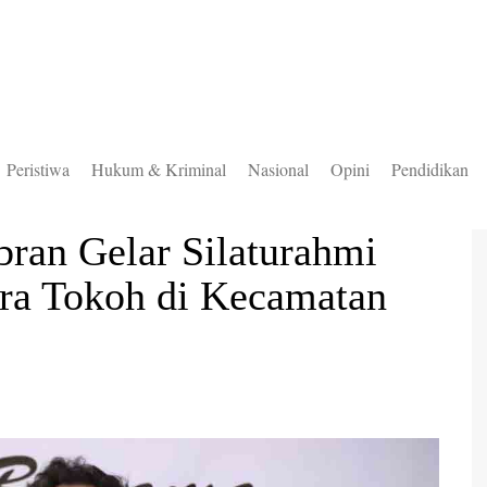
Peristiwa
Hukum & Kriminal
Nasional
Opini
Pendidikan
to Selatan
bran Gelar Silaturahmi
to Timur
ra Tokoh di Kecamatan
to Utara
ung Mas
teng
uas
ingan