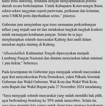
harus terus didorong, terutama dengan mengoptimalkan potensi
daerah secara berkelanjutan. Untuk Kabupaten Kotawaringin Barat,
sektor-sektor unggulan seperti pariwisata, perikanan dan kelautan,
serta UMKM perlu diperhatikan serius,” jelasnya.
Gubernur pun mengimbau agar terus memantau perkembangan
inflasi yang terjadi saat ini dan melakukan langkah-langkah konkret
untuk menangani ketahanan pangan. Selain itu ia juga
mengharapkan seluruh masyarakat Kalteng ikut andil dalam
menekan angka stunting di Kalteng.
“
Alhamdulillah
Kalimantan Tengah dipercayakan menjadi
Lumbung Pangan Nasional dan diminta menyiaokan lahan minimal
1 juta hektar,” bebernya.
Pada kesempatan itu Gubernur juga mengajak seluruh masyarakat
agar ikut menyukseskan Pesta Demokrasi, yakni Pilkada Serentak
Gubernur dan Wakil Gubernur, Wali Kota dan Wakil Wali Kota,
serta Bupati dan Wakil Bupati pada 27 November 2024 mendatang.
“Saya mengajak seluruh masyarakat yang sudah memiliki hak pilih,
agar berbondong-bondong ke TPS untuk mencoblos. Selain itu,
saya juga meminta kita semua untuk dapat terus menjaga kerukunan,