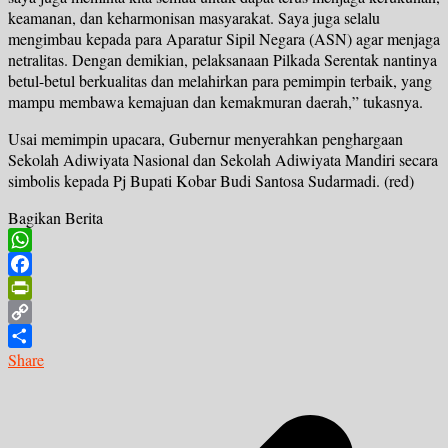
keamanan, dan keharmonisan masyarakat. Saya juga selalu
mengimbau kepada para Aparatur Sipil Negara (ASN) agar menjaga
netralitas. Dengan demikian, pelaksanaan Pilkada Serentak nantinya
betul-betul berkualitas dan melahirkan para pemimpin terbaik, yang
mampu membawa kemajuan dan kemakmuran daerah,” tukasnya.
Usai memimpin upacara, Gubernur menyerahkan penghargaan
Sekolah Adiwiyata Nasional dan Sekolah Adiwiyata Mandiri secara
simbolis kepada Pj Bupati Kobar Budi Santosa Sudarmadi. (red)
Bagikan Berita
WhatsApp
Facebook
PrintFriendly
Copy
Link
Share
Navigasi
pos