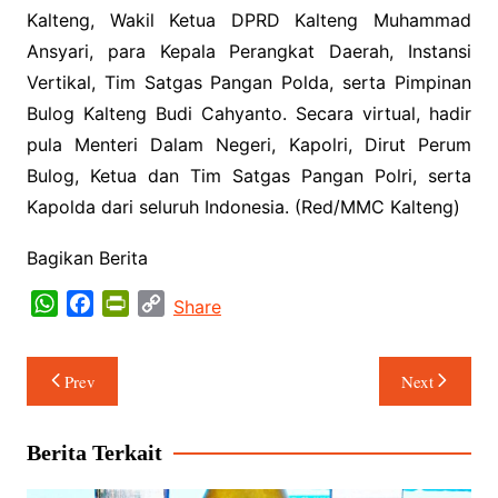
Kalteng, Wakil Ketua DPRD Kalteng Muhammad
Ansyari, para Kepala Perangkat Daerah, Instansi
Vertikal, Tim Satgas Pangan Polda, serta Pimpinan
Bulog Kalteng Budi Cahyanto. Secara virtual, hadir
pula Menteri Dalam Negeri, Kapolri, Dirut Perum
Bulog, Ketua dan Tim Satgas Pangan Polri, serta
Kapolda dari seluruh Indonesia. (Red/MMC Kalteng)
Bagikan Berita
W
F
P
C
Share
h
a
r
o
a
c
i
p
Navigasi
Prev
Next
t
e
n
y
pos
s
b
t
L
A
o
F
i
Berita Terkait
p
o
r
n
p
k
i
k