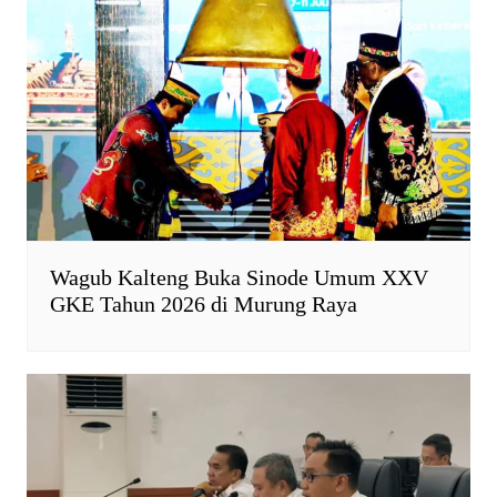
e
n
d
l
y
Wagub Kalteng Buka Sinode Umum XXV
GKE Tahun 2026 di Murung Raya