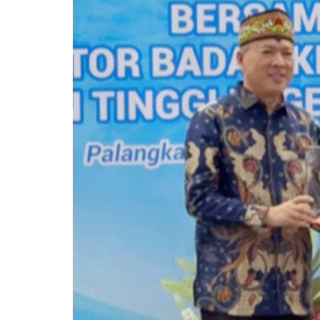
Pemkab Kotawaringin Timur
DPRD Kota
Pemkab Lamandau
DPRD Kota
Pemkab Mura
DPRD Lam
Pemkab Pulang Pisau
DPRD Mur
Pemkab Seruyan
DPRD Pal
Pemkab Sukamara
DPRD Pula
Pemko Palangka Raya
DPRD Ser
DPRD Suk