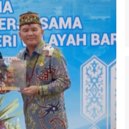
waringin Barat
waringin Timur
andau
ung Raya
angka Raya
ng Pisau
uyan
amara