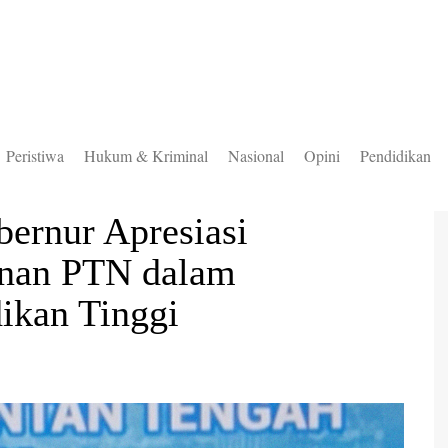
Peristiwa
Hukum & Kriminal
Nasional
Opini
Pendidikan
to Selatan
bernur Apresiasi
to Timur
inan PTN dalam
to Utara
ikan Tinggi
ung Mas
teng
uas
ingan