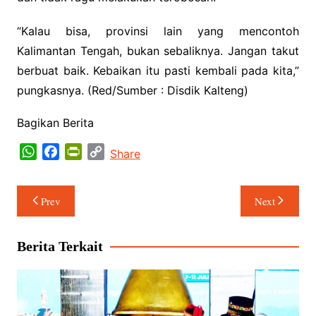
“Kalau bisa, provinsi lain yang mencontoh
Kalimantan Tengah, bukan sebaliknya. Jangan takut
berbuat baik. Kebaikan itu pasti kembali pada kita,”
pungkasnya. (Red/Sumber : Disdik Kalteng)
Bagikan Berita
W
F
P
C
Share
h
a
r
o
a
c
i
p
Navigasi
Prev
Next
t
e
n
y
pos
s
b
t
L
A
o
F
i
Berita Terkait
p
o
r
n
p
k
i
k
e
n