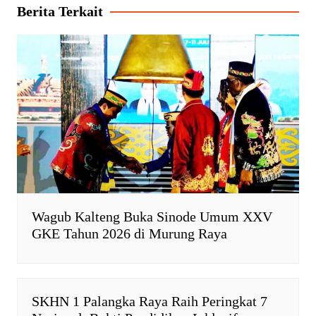
A
o
F
i
Berita Terkait
p
o
r
n
p
k
i
k
e
n
d
l
y
Wagub Kalteng Buka Sinode Umum XXV
GKE Tahun 2026 di Murung Raya
SKHN 1 Palangka Raya Raih Peringkat 7