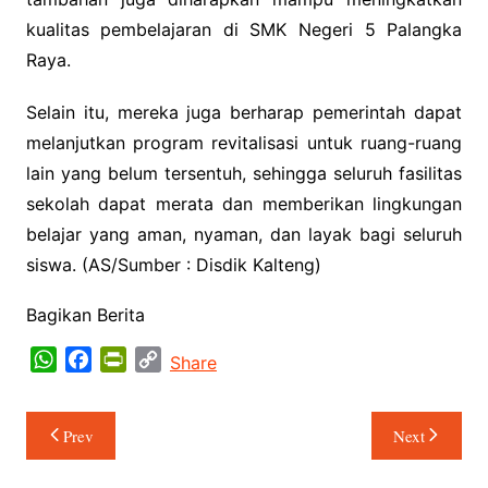
kualitas pembelajaran di SMK Negeri 5 Palangka
Raya.
‎Selain itu, mereka juga berharap pemerintah dapat
melanjutkan program revitalisasi untuk ruang-ruang
lain yang belum tersentuh, sehingga seluruh fasilitas
sekolah dapat merata dan memberikan lingkungan
belajar yang aman, nyaman, dan layak bagi seluruh
siswa. (AS/Sumber : Disdik Kalteng)
Bagikan Berita
W
F
P
C
Share
h
a
r
o
a
c
i
p
Navigasi
Prev
Next
t
e
n
y
pos
s
b
t
L