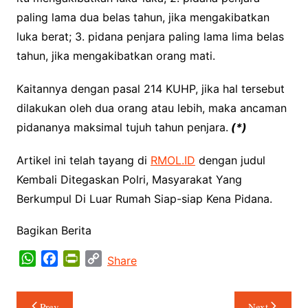
paling lama dua belas tahun, jika mengakibatkan
luka berat; 3. pidana penjara paling lama lima belas
tahun, jika mengakibatkan orang mati.
Kaitannya dengan pasal 214 KUHP, jika hal tersebut
dilakukan oleh dua orang atau lebih, maka ancaman
pidananya maksimal tujuh tahun penjara.
(*)
Artikel ini telah tayang di
RMOL.ID
dengan judul
Kembali Ditegaskan Polri, Masyarakat Yang
Berkumpul Di Luar Rumah Siap-siap Kena Pidana.
Bagikan Berita
W
F
P
C
Share
h
a
r
o
a
c
i
p
Navigasi
Prev
Next
t
e
n
y