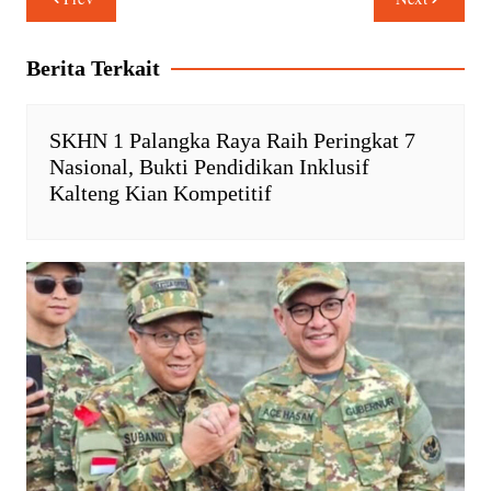
pos
s
b
t
L
A
o
F
i
Berita Terkait
p
o
r
n
p
k
i
k
e
SKHN 1 Palangka Raya Raih Peringkat 7
n
Nasional, Bukti Pendidikan Inklusif
d
Kalteng Kian Kompetitif
l
y