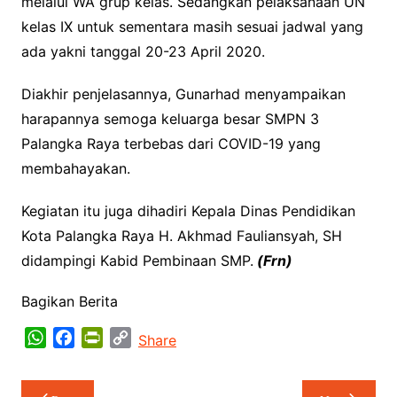
melalui WA grup kelas. Sedangkan pelaksanaan UN
kelas IX untuk sementara masih sesuai jadwal yang
ada yakni tanggal 20-23 April 2020.
Diakhir penjelasannya, Gunarhad menyampaikan
harapannya semoga keluarga besar SMPN 3
Palangka Raya terbebas dari COVID-19 yang
membahayakan.
Kegiatan itu juga dihadiri Kepala Dinas Pendidikan
Kota Palangka Raya H. Akhmad Fauliansyah, SH
didampingi Kabid Pembinaan SMP.
(Frn)
Bagikan Berita
W
F
P
C
Share
h
a
r
o
a
c
i
p
Navigasi