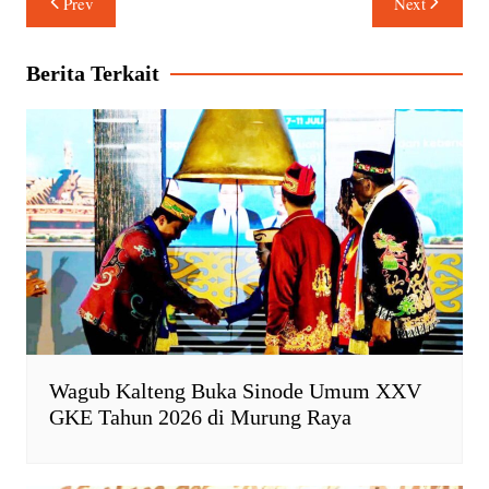
Prev
Next
t
e
n
y
pos
s
b
t
L
A
o
F
i
Berita Terkait
p
o
r
n
p
k
i
k
e
n
d
l
y
Wagub Kalteng Buka Sinode Umum XXV
GKE Tahun 2026 di Murung Raya