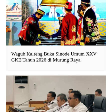
n
d
l
y
Wagub Kalteng Buka Sinode Umum XXV
GKE Tahun 2026 di Murung Raya