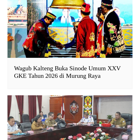
n
d
l
y
Wagub Kalteng Buka Sinode Umum XXV
GKE Tahun 2026 di Murung Raya