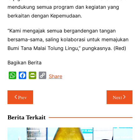
mendukung semua program dan kegiatan yang
berkaitan dengan Kepemudaan.
“Kami mengajak semua bergandengan tangan
bersama-sama, saling kolaborasi untuk memajukan
Bumi Tana Malai Tolung Lingu,” pungkasnya. (Red)
Bagikan Berita
W
F
P
C
Share
h
a
r
o
a
c
i
p
Navigasi
Prev
Next
t
e
n
y
pos
s
b
t
L
A
o
F
i
Berita Terkait
p
o
r
n
p
k
i
k
e