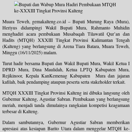
Muara Teweh, gemakalteng.co.id – Bupati Murung Raya (Mura),
Heriyus didampingi Wakil Bupati Mura, Rahmanto Muhidin
menghadiri acara pembukaan Musabaqah Tilawatil Qur’an dan
Hadits (MTQH) XXXIII Tingkat Provinsi Kalimantan Tengah
(Kalteng) yang berlangsung di Arena Tiara Batara, Muara Teweh,
Minggu (16/11/2025) malam.
Turut hadir bersama Bupati dan Wakil Bupati Mura, Wakil Ketua I
DPRD Mura, Dina Maulidah, Ketua LPTQ Kabupaten Mura,
Rejikinoor, Kepala KanKemenag Kabupaten Mura dan jajaran
kafilah, baik pendamping ataupun peserta serta stakeholder terkait.
MTQH XXXIII Tingkat Provinsi Kalteng ini dibuka langsung oleh
Gubernur Kalteng, Agustiar Sabran. Pembukaan yang berlangsung
meriah, menjadi tanda dimulainya rangkaian kompetisi keagamaan
terbesar di Kalteng.
Dalam sambutannya, Gubernur Agustiar Sabran memberikan
apresiasi atas kesiapan Barito Utara dalam menggelar MTQH ke-