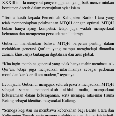
XXXIII ini. Ia menyebut penyelenggaraan yang baik mencerminkan
komitmen daerah dalam memajukan syiar Islam.
“Terima kasih kepada Pemerintah Kabupaten Barito Utara yang
telah mempersiapkan pelaksanaan MTQH dengan optimal. MTQH
bukan hanya ajang kompetisi, tetapi juga wadah memperkuat
keimanan dan mempererat persaudaraan,” ujarnya.
Gubernur menekankan bahwa MTQH berperan penting dalam
melahirkan generasi Qur`ani yang mampu menghadapi dinamika
zaman, khususnya tantangan digitalisasi dan arus global.
“Kita ingin membina generasi yang tidak hanya mahir membaca Al-
Qur`an, tetapi juga menjadikan nilai-nilainya sebagai pedoman
moral dan karakter di era modern,” tegasnya.
Lebih jauh, Gubernur mengajak seluruh peserta menjadikan MTQH
sebagai sarana memperkokoh akhlak mulia, memperkuat
kebersamaan dalam keberagaman, serta menjaga nilai-nilai Huma
Betang sebagai identitas masyarakat Kalteng.
“Semoga kegiatan ini membawa keberkahan bagi Barito Utara dan
Kalimantan Tengah, serta mampu melahirkan qari dan qariah terbaik