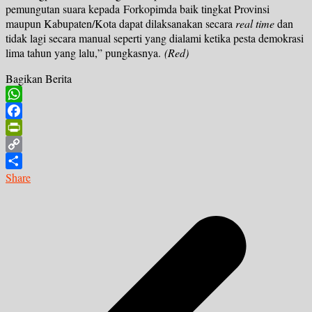
pemungutan suara kepada Forkopimda baik tingkat Provinsi
maupun Kabupaten/Kota dapat dilaksanakan secara
real time
dan
tidak lagi secara manual seperti yang dialami ketika pesta demokrasi
lima tahun yang lalu,” pungkasnya.
(Red)
Bagikan Berita
WhatsApp
Facebook
PrintFriendly
Copy
Link
Share
Navigasi
pos