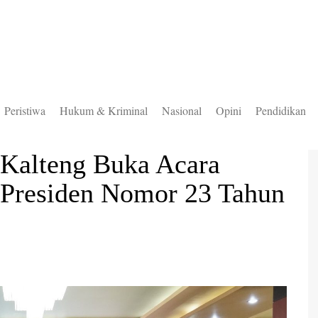
Peristiwa
Hukum & Kriminal
Nasional
Opini
Pendidikan
to Selatan
 Kalteng Buka Acara
to Timur
n Presiden Nomor 23 Tahun
to Utara
ung Mas
teng
uas
ingan