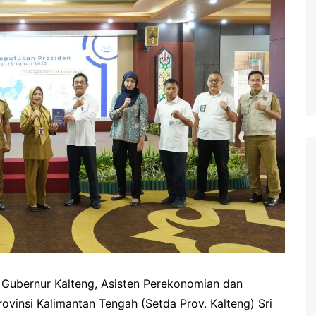
waringin Barat
waringin Timur
andau
ung Raya
angka Raya
ng Pisau
uyan
amara
Gubernur Kalteng, Asisten Perekonomian dan
vinsi Kalimantan Tengah (Setda Prov. Kalteng) Sri