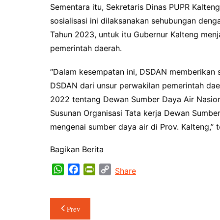
Sementara itu, Sekretaris Dinas PUPR Kalte
sosialisasi ini dilaksanakan sehubungan den
Tahun 2023, untuk itu Gubernur Kalteng menj
pemerintah daerah.
“Dalam kesempatan ini, DSDAN memberikan so
DSDAN dari unsur perwakilan pemerintah dae
2022 tentang Dewan Sumber Daya Air Nasion
Susunan Organisasi Tata kerja Dewan Sumber 
mengenai sumber daya air di Prov. Kalteng,” 
Bagikan Berita
W
F
P
C
Share
h
a
r
o
a
c
i
p
Navigasi
t
e
n
y
Prev
s
b
t
L