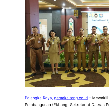
Pemkab Kotawaringin Timur
DPRD Kota
Pemkab Lamandau
DPRD Kota
Pemkab Mura
DPRD Lam
Pemkab Pulang Pisau
DPRD Mur
Pemkab Seruyan
DPRD Pal
Pemkab Sukamara
DPRD Pula
Pemko Palangka Raya
DPRD Ser
DPRD Suk
Palangka Raya,
gemakalteng.co.id
–
Mewakili 
Pembangunan (Ekbang) Sekretariat Daerah Pro