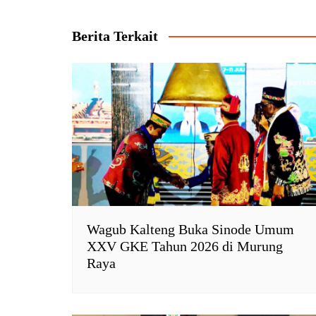
pos
A
o
F
i
p
o
r
n
Berita Terkait
p
k
i
k
e
n
d
l
y
Wagub Kalteng Buka Sinode Umum
XXV GKE Tahun 2026 di Murung
Raya