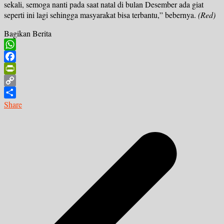
sekali, semoga nanti pada saat natal di bulan Desember ada giat
seperti ini lagi sehingga masyarakat bisa terbantu,” bebernya.
(Red)
Bagikan Berita
WhatsApp
Facebook
PrintFriendly
Copy
Link
Share
Navigasi
pos