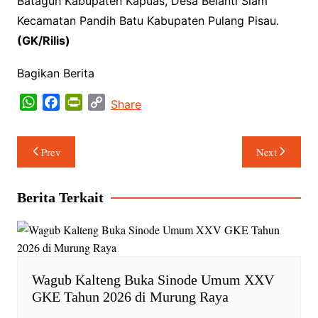
Bataguh Kabupaten Kapuas, Desa Belanti Siam
Kecamatan Pandih Batu Kabupaten Pulang Pisau.
(GK/Rilis)
Bagikan Berita
W
F
P
C
Share
h
a
r
o
a
c
i
p
Navigasi
Prev
Next
t
e
n
y
pos
s
b
t
L
A
o
F
i
Berita Terkait
p
o
r
n
p
k
i
k
e
n
d
Wagub Kalteng Buka Sinode Umum XXV
l
GKE Tahun 2026 di Murung Raya
y