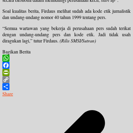
Soal kualitas berita, Firdaus melihat sudah ada kode etik jurnalistik
dan undang-undang nomor 40 tahun 1999 tentang pers.
“Semua wartawan yang bekerja di perusahaan pers sudah terikat
dengan undang-undang pers dan kode etik. Jadi tidak usah
diragukan lagi,” tutur Firdaus.
(Rilis SMSI/Sutran)
Bagikan Berita
WhatsApp
Facebook
PrintFriendly
Copy
Link
Share
Navigasi
pos