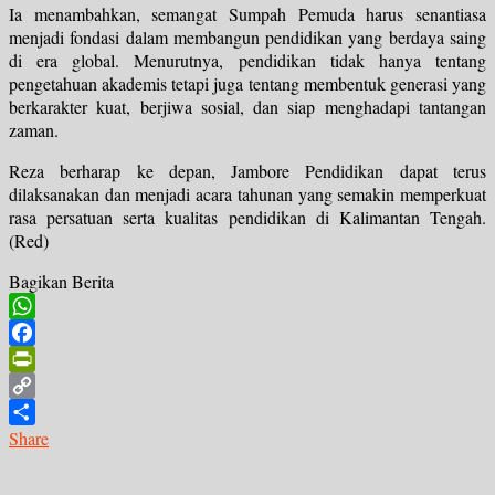
Ia menambahkan, semangat Sumpah Pemuda harus senantiasa
menjadi fondasi dalam membangun pendidikan yang berdaya saing
di era global. Menurutnya, pendidikan tidak hanya tentang
pengetahuan akademis tetapi juga tentang membentuk generasi yang
berkarakter kuat, berjiwa sosial, dan siap menghadapi tantangan
zaman.
Reza berharap ke depan, Jambore Pendidikan dapat terus
dilaksanakan dan menjadi acara tahunan yang semakin memperkuat
rasa persatuan serta kualitas pendidikan di Kalimantan Tengah.
(Red)
Bagikan Berita
WhatsApp
Facebook
PrintFriendly
Copy
Link
Share
Navigasi