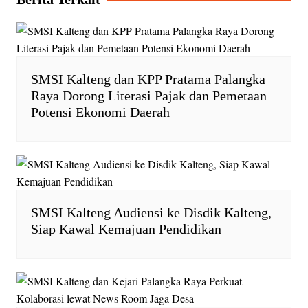
p
o
r
n
p
k
i
k
e
n
d
SMSI Kalteng dan KPP Pratama Palangka
l
Raya Dorong Literasi Pajak dan Pemetaan
y
Potensi Ekonomi Daerah
SMSI Kalteng Audiensi ke Disdik Kalteng,
Siap Kawal Kemajuan Pendidikan