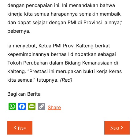
dengan pencapaian ini. Ini menandakan bahwa
kinerja kita semua harapannya semakin membaik
dan dapat sejajar dengan PMI di Provinsi lainnya,”
bebernya.
Ia menyebut, Ketua PMI Prov. Kalteng berkat
kepemimpinannya berhasil dinobatkan sebagai
Tokoh Perubahan dalam Bidang Kemanusiaan di
Kalteng. “Prestasi ini merupakan bukti kerja keras
kita semua,” tutupnya.
(Red)
Bagikan Berita
W
F
P
C
Share
h
a
r
o
a
c
i
p
Navigasi
Prev
Next
t
e
n
y
pos
s
b
t
L