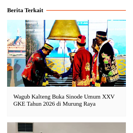
A
o
F
i
Berita Terkait
p
o
r
n
p
k
i
k
e
n
d
l
y
Wagub Kalteng Buka Sinode Umum XXV
GKE Tahun 2026 di Murung Raya