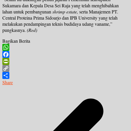
Sukamara dan Kepala Desa Sei Raja yang telah menghibahkan
lahan untuk pembangunan
shrimp estate,
serta Manajemen PT.
Central Proteina Prima Sidoarjo dan IPB University yang telah
melakukan pendampingan teknis budidaya udang vaname,”
pungkasnya.
(Red)
Bagikan Berita
WhatsApp
Facebook
PrintFriendly
Copy
Link
Share
Navigasi
pos