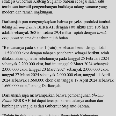
strategis Gubernur Kalteng Sugianto Sabran sebagai salah satu
terobosan inovatif pengembangan budidaya udang vaname yang
modern dan ramah lingkungan.
Darliansjah pun mengungkapkan bahwa proyeksi produksi tambak
udang
Shrimp Estate
BERKAH dengan satu siklus atau 105 hari
adalah sebanyak 368 ton setara 29,4 miliar rupiah dengan
break
even point
selama dua tahun tujuh bulan.
“Rencananya pada siklus 1 (satu) penebaran benur dengan total
11.520.000 ekor dengan tahapan penebaran sebagai berikut, telah
dilaksanakan uji tebar sebelumnya pada tanggal 25 Februari 2024
sebanyak 2.200.000 ekor, hari ini tanggal 9 Maret 2024 sebanyak
2.000.000 ekor, tanggal 20 Maret 2024 sebanyak 2.000.000 ekor,
tanggal 27 Maret 2024 sebanyak 2.000.000 ekor, tanggal 11 April
2024 sebanyak 1.660.000 ekor, dan tanggal 17 April 2024 sebanyak
1.660.000 ekor,” terang Darliansjah.
Darliansjah juga menyampaikan bahwa pembangunan
Shrimp
Estate
BERKAH ini dapat tercapai karena adanya arahan dan
bimbingan yang jelas dari Gubernur Sugianto Sabran.
“Selain itu dukungan penuh jajaran Pemerintah Kabupaten